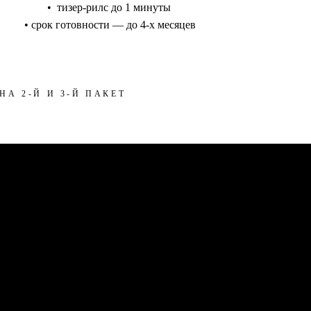
• тизер-рилс до 1 минуты
• срок готовности — до 4-х месяцев
А 2-Й И 3-Й ПАКЕТ